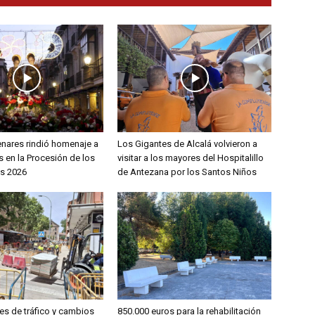
enares rindió homenaje a
Los Gigantes de Alcalá volvieron a
 en la Procesión de los
visitar a los mayores del Hospitalillo
s 2026
de Antezana por los Santos Niños
es de tráfico y cambios
850.000 euros para la rehabilitación