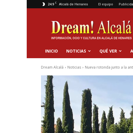
C
24.9
El equipo
Publicid
Alcalá de Henares
Dream
Alcalá
INICIO
NOTICIAS
QUÉ VER
A
Dream Alcalá
Noticias
Nueva rotonda junto a la an