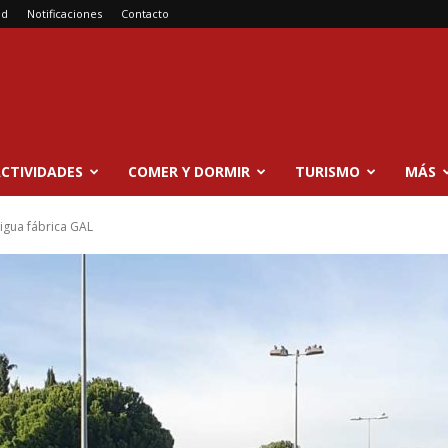
ad
Notificaciones
Contacto
CTIVIDADES
COMER Y DORMIR
TURISMO
MÁS
tigua fábrica GAL