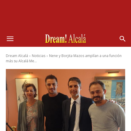
Dream Alcalá
Noticias
Nene y Borjita Mazos amplían a una función
más su Alcalá Me...