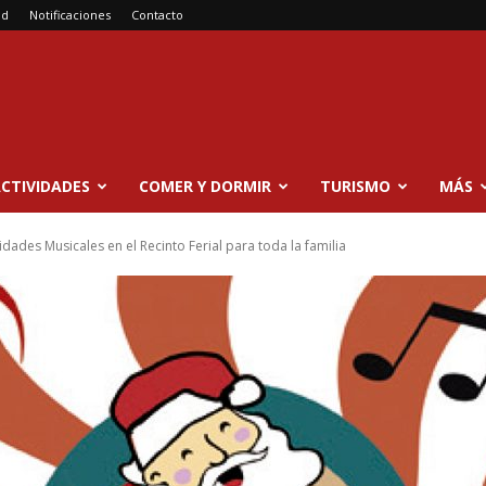
ad
Notificaciones
Contacto
CTIVIDADES
COMER Y DORMIR
TURISMO
MÁS
dades Musicales en el Recinto Ferial para toda la familia