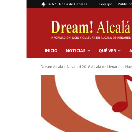
C
36.6
El equipo
Publicid
Alcalá de Henares
Dream
Alcalá
INICIO
NOTICIAS
QUÉ VER
A
Dream Alcalá
Navidad 2018 Alcalá de Henares
Navi