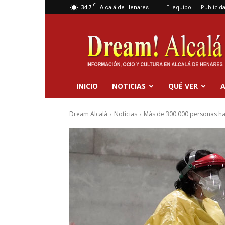
C
34.7
El equipo
Publicid
Alcalá de Henares
Dream
Alcalá
INICIO
NOTICIAS
QUÉ VER
A
Dream Alcalá
Noticias
Más de 300.000 personas han