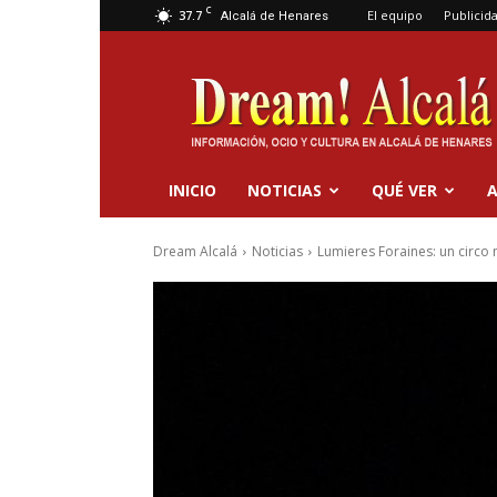
C
37.7
El equipo
Publicid
Alcalá de Henares
Dream
Alcalá
INICIO
NOTICIAS
QUÉ VER
A
Dream Alcalá
Noticias
Lumieres Foraines: un circo