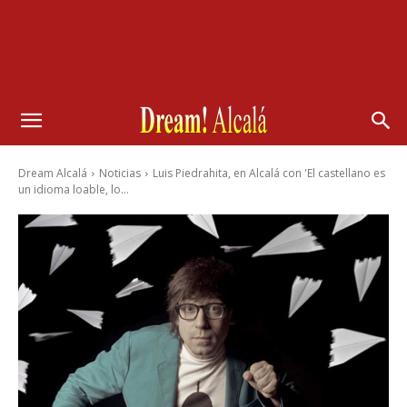
Dream Alcalá
Noticias
Luis Piedrahita, en Alcalá con 'El castellano es
un idioma loable, lo...