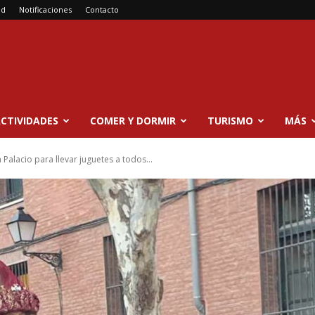
ad
Notificaciones
Contacto
CTIVIDADES
COMER Y DORMIR
TURISMO
MÁS
Palacio para llevar juguetes a todos...