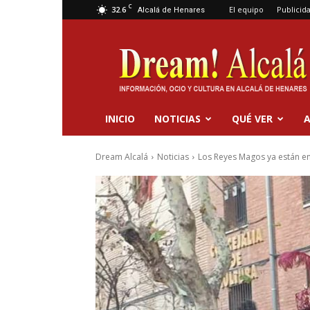
C
32.6
El equipo
Publicid
Alcalá de Henares
Dream
Alcalá
INICIO
NOTICIAS
QUÉ VER
A
Dream Alcalá
Noticias
Los Reyes Magos ya están en 