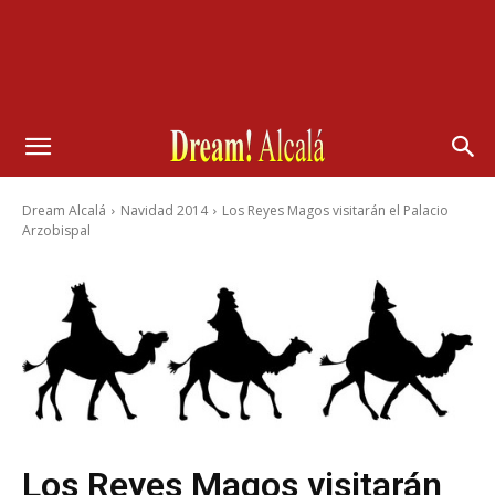
Dream Alcalá
Navidad 2014
Los Reyes Magos visitarán el Palacio
Arzobispal
Los Reyes Magos visitarán