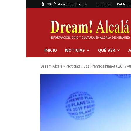
C
30.8
El equipo
Publicid
Alcalá de Henares
Dream
Alcalá
INICIO
NOTICIAS
QUÉ VER
A
Dream Alcalá
Noticias
Los Premios Planeta 2019 vu