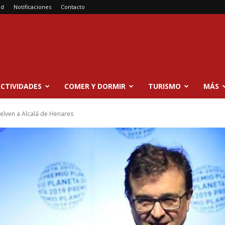
ad
Notificaciones
Contacto
CTIVIDADES
COMER Y DORMIR
TURISMO
MÁS
elven a Alcalá de Henares