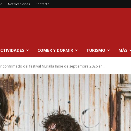
ad
Notificaciones
Contacto
CTIVIDADES
COMER Y DORMIR
TURISMO
MÁS
r confirmado del festival Muralla Indie de septiembre 2026 en...