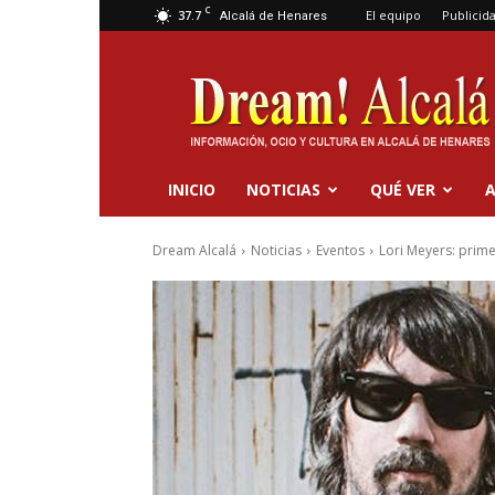
C
37.7
El equipo
Publicid
Alcalá de Henares
Dream
Alcalá
INICIO
NOTICIAS
QUÉ VER
A
Dream Alcalá
Noticias
Eventos
Lori Meyers: prime