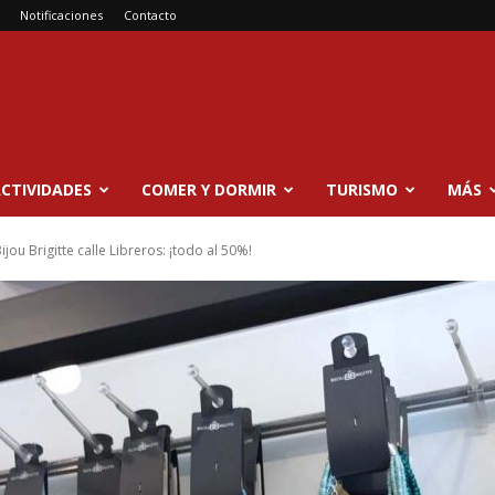
Notificaciones
Contacto
CTIVIDADES
COMER Y DORMIR
TURISMO
MÁS
jou Brigitte calle Libreros: ¡todo al 50%!