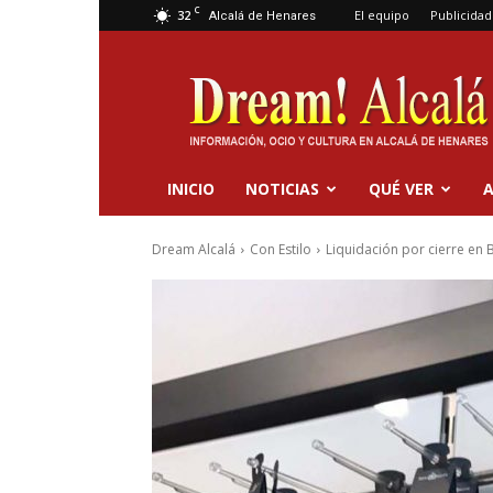
C
32
El equipo
Publicidad
Alcalá de Henares
Dream
Alcalá
INICIO
NOTICIAS
QUÉ VER
A
Dream Alcalá
Con Estilo
Liquidación por cierre en Bi