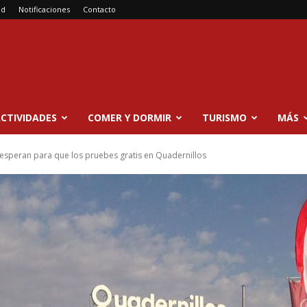
ad
Notificaciones
Contacto
CTIVIDADES
COMER Y DORMIR
TURISMO
MÁS
e esperan para que los pruebes gratis en Quadernillos