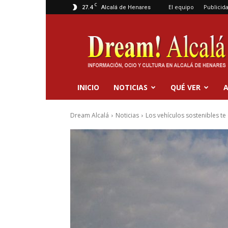
C
27.4
El equipo
Publicid
Alcalá de Henares
Dream
Alcalá
INICIO
NOTICIAS
QUÉ VER
A
Dream Alcalá
Noticias
Los vehículos sostenibles t