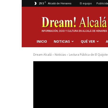
C
29.5
El equipo
Publicid
Alcalá de Henares
Dream
Alcalá
INICIO
NOTICIAS
QUÉ VER
A
Dream Alcalá
Noticias
Lectura Pública de El Quijot