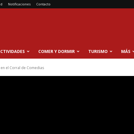
ad
Notificaciones
Contacto
CTIVIDADES
COMER Y DORMIR
TURISMO
MÁS
e en el Corral de Comedias