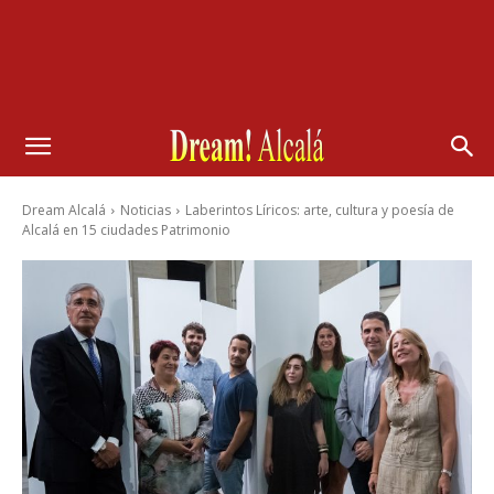
Dream Alcalá
Noticias
Laberintos Líricos: arte, cultura y poesía de
Alcalá en 15 ciudades Patrimonio