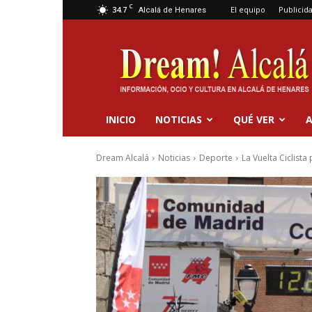
C
34.7
El equipo
Publicid
Alcalá de Henares
Dream
Alcalá
INICIO
NOTICIAS
QUÉ VER
A
Dream Alcalá
Noticias
Deporte
La Vuelta Ciclista