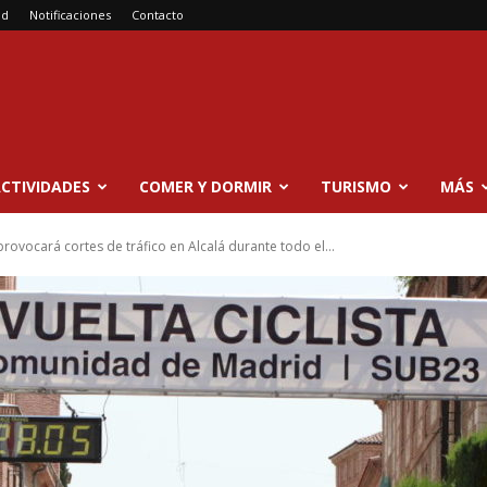
ad
Notificaciones
Contacto
CTIVIDADES
COMER Y DORMIR
TURISMO
MÁS
 provocará cortes de tráfico en Alcalá durante todo el...