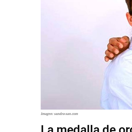
Imagen: sandra-san.com
La medalla de or