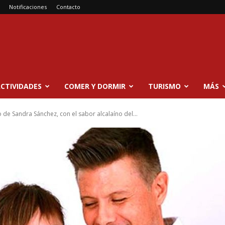
Notificaciones
Contacto
CTIVIDADES
COMER Y DORMIR
TURISMO
MÁS
 de Sandra Sánchez, con el sabor alcalaíno del...