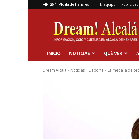
C
26
El equipo
Publicidad
Alcalá de Henares
Dream
Alcalá
INICIO
NOTICIAS
QUÉ VER
A
Dream Alcalá
Noticias
Deporte
La medalla de oro