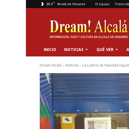
C
25.3
El equipo
Publicid
Alcalá de Henares
Dream
Alcalá
INICIO
NOTICIAS
QUÉ VER
A
Dream Alcalá
Noticias
La Lotería de Navidad repart