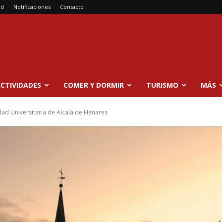
ad
Notificaciones
Contacto
CTIVIDADES
COMER Y DORMIR
TURISMO
MÁS
dad Universitaria de Alcalá de Henares