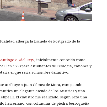
tualidad alberga la Escuela de Postgrado de la
Santiago o «del Rey»
, inicialmente conocido como
pe II en 1550 para estudiantes de Teolo­gía, Cánones y
ta­ría el que sería su nombre definitivo.
, se atribuye a Juan Gómez de Mora, campeando
ranítica un elegante escudo de los Austrias y una
elipe III. El claustro fue realizado, según reza una
tilo herreriano, con columnas de piedra berroque­ña