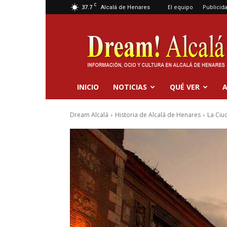
C
37.7
El equipo
Publicid
Alcalá de Henares
Dream
Alcalá
INICIO
NOTICIAS
QUÉ VER
A
Dream Alcalá
Historia de Alcalá de Henares
La Ciu