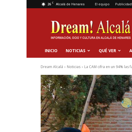
C
26
El equipo
Publicidad
Alcalá de Henares
Dream
Alcalá
INICIO
NOTICIAS
QUÉ VER
A
Dream Alcalá
Noticias
La CAM cifra en un 94% las fa