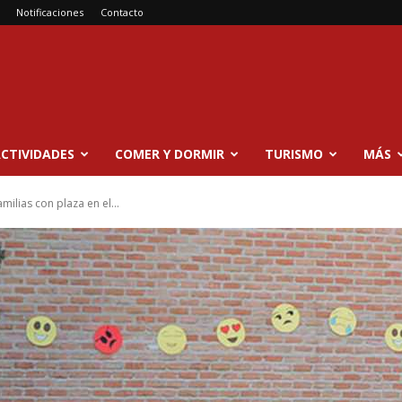
Notificaciones
Contacto
CTIVIDADES
COMER Y DORMIR
TURISMO
MÁS
milias con plaza en el...