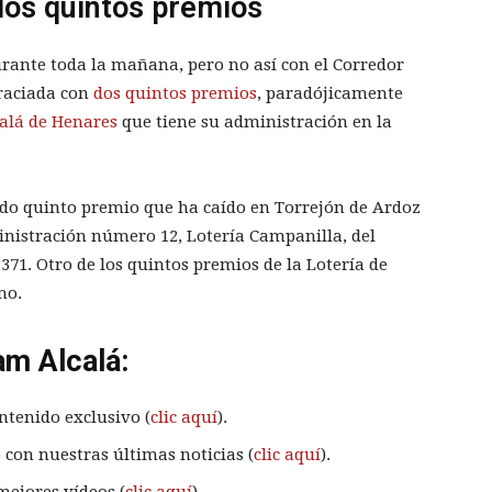
dos quintos premios
urante toda la mañana, pero no así con el Corredor
graciada con
dos quintos premios
, paradójicamente
calá de Henares
que tiene su administración en la
ndo quinto premio que ha caído en Torrejón de Ardoz
inistración número 12, Lotería Campanilla, del
71. Otro de los quintos premios de la Lotería de
mo.
am Alcalá:
ntenido exclusivo (
clic aquí
).
 con nuestras últimas noticias (
clic aquí
).
mejores vídeos (
clic aquí
).