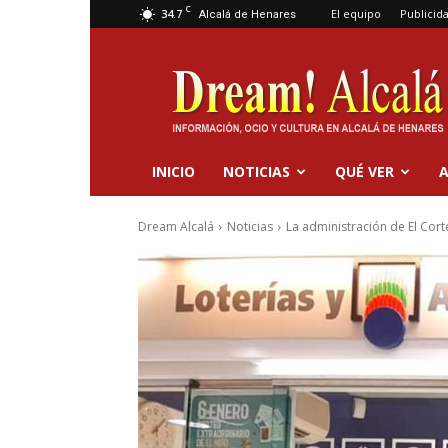
C
34.7
El equipo
Publicid
Alcalá de Henares
Dream
Alcalá
INICIO
NOTICIAS
QUÉ VER
A
Dream Alcalá
Noticias
La administración de El Corte