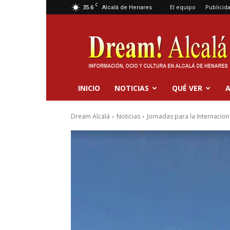
C
35.6
El equipo
Publicid
Alcalá de Henares
Dream
Alcalá
INICIO
NOTICIAS
QUÉ VER
A
Dream Alcalá
Noticias
Jornadas para la Internacio