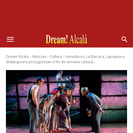
Dream Alcalá
Noticias
Cultura
Inmaduros, La Barraca, Lapayese y
Shakespeare protagonizan el fin de semana cultural...