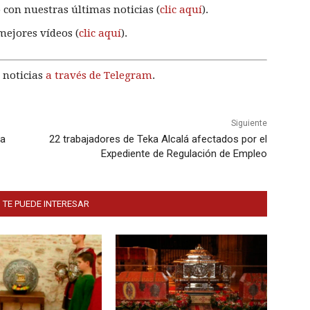
 con nuestras últimas noticias (
clic aquí
).
mejores vídeos (
clic aquí
).
 noticias
a través de Telegram
.
Siguiente
ca
22 trabajadores de Teka Alcalá afectados por el
Expediente de Regulación de Empleo
 TE PUEDE INTERESAR