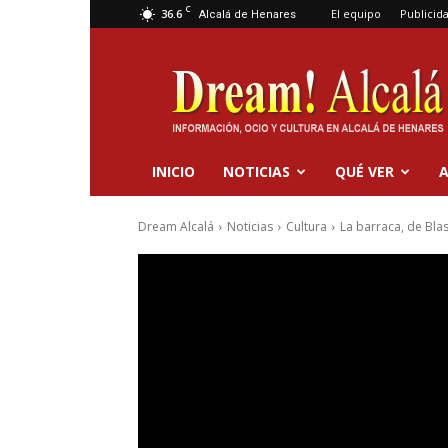
C
36.6
El equipo
Publicid
Alcalá de Henares
Dream
Alcalá
INICIO
NOTICIAS
QUÉ VER
A
Dream Alcalá
Noticias
Cultura
La barraca, de Bla