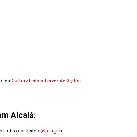
o o en
Culturalcala a través de Giglón
am Alcalá:
ntenido exclusivo (
clic aquí
).