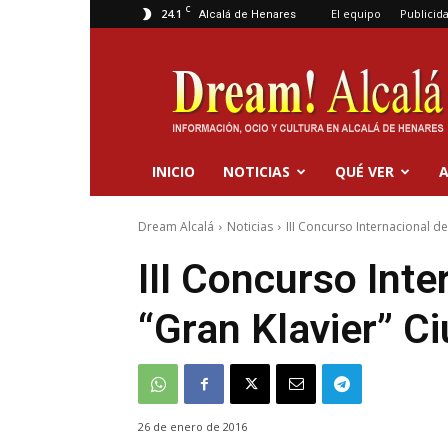
C
24.1
El equipo
Publicid
Alcalá de Henares
Dream
Alcalá
INICIO
NOTICIAS
QUÉ VER
A
Dream Alcalá
Noticias
III Concurso Internacional d
III Concurso Inte
“Gran Klavier” C
26 de enero de 2016