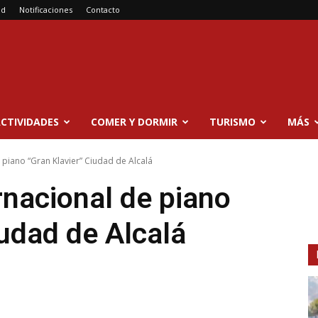
ad
Notificaciones
Contacto
CTIVIDADES
COMER Y DORMIR
TURISMO
MÁS
e piano “Gran Klavier” Ciudad de Alcalá
rnacional de piano
iudad de Alcalá