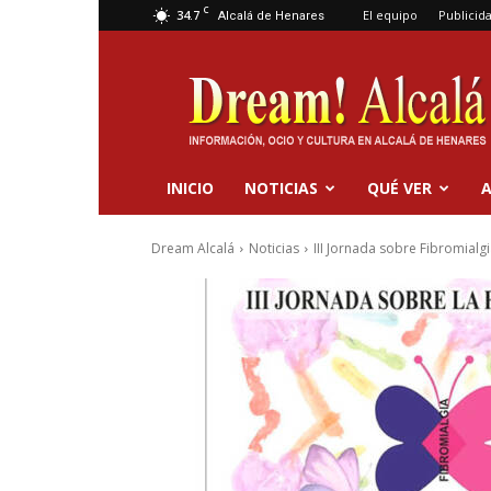
C
34.7
El equipo
Publicid
Alcalá de Henares
Dream
Alcalá
INICIO
NOTICIAS
QUÉ VER
A
Dream Alcalá
Noticias
III Jornada sobre Fibromialgi