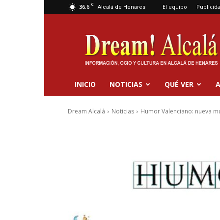
C
36.6
El equipo
Publicid
Alcalá de Henares
Dream
Alcalá
INICIO
NOTICIAS
QUÉ VER
A
Dream Alcalá
Noticias
Humor Valenciano: nueva mu