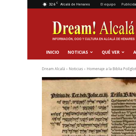
C
32.6
El equipo
Publicid
Alcalá de Henares
Dream
Alcalá
INICIO
NOTICIAS
QUÉ VER
A
Dream Alcalá
Noticias
Homenaje a la Biblia Políglot