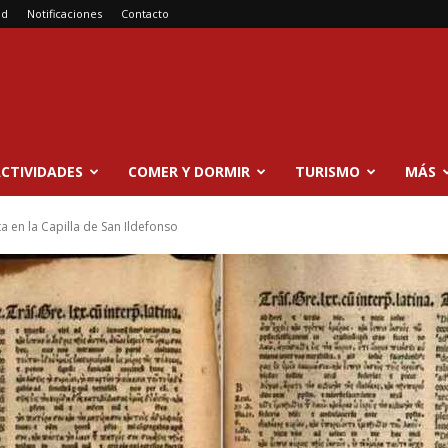
ad
Notificaciones
Contacto
CTIVIDADES
COMER Y DORMIR
TURISMO
MÁS
a en la Capilla de San Ildefonso