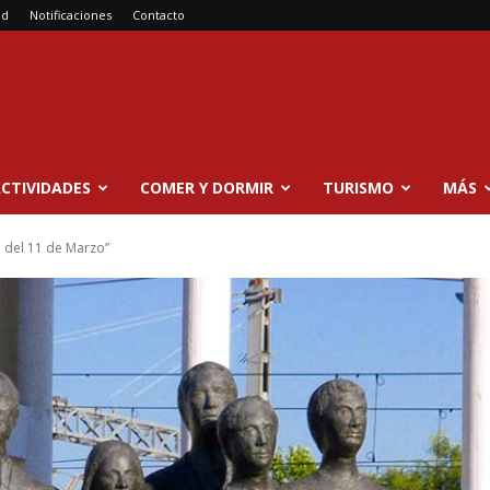
ad
Notificaciones
Contacto
CTIVIDADES
COMER Y DORMIR
TURISMO
MÁS
 del 11 de Marzo”