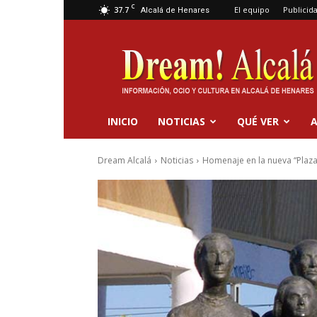
C
37.7
El equipo
Publicid
Alcalá de Henares
Dream
Alcalá
INICIO
NOTICIAS
QUÉ VER
A
Dream Alcalá
Noticias
Homenaje en la nueva “Plaza