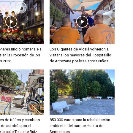
enares rindió homenaje a
Los Gigantes de Alcalá volvieron a
 en la Procesión de los
visitar a los mayores del Hospitalillo
s 2026
de Antezana por los Santos Niños
es de tráfico y cambios
850.000 euros para la rehabilitación
s de autobús por el
ambiental del parque Huerta de
 la calle Teniente Ruiz
Sementales