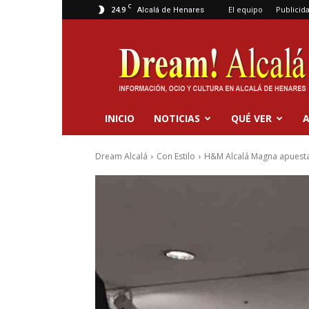
C
24.9
El equipo
Publicid
Alcalá de Henares
Dream
Alcalá
INICIO
NOTICIAS
QUÉ VER
A
Dream Alcalá
Con Estilo
H&M Alcalá Magna apuesta