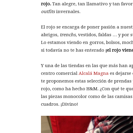
rojo.
Tan alegre, tan llamativo y tan favor
outfits
invernales.
El rojo se encarga de poner pasión a nues
abrigos,
trenchs,
vestidos, faldas … y por 
Lo estamos viendo en gorros, bolsos, moch
si todavía no te has enterado
¡el rojo vie
Y una de las tiendas en las que más han a
centro comercial
Alcalá Magna
es dejarse
te proponemos estas selección de prendas
rojo, como ha hecho H&M. ¿Con qué te q
las piezas monocolor como de las camisas
cuadros. ¡Divino!