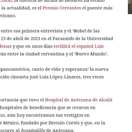
 Colón
, la historia de Alcalá de Henares ha estado
la actualidad, es el
Premio Cervantes
el puente más
ericano.
 entre esa primera entrevista y el ‘Nobel de las
 23 de abril de 2023 en el Paraninfo de la Universidad
adenas
y que en unos días
recibirá el español Luis
mún entre la ciudad cervantina y el ‘Nuevo Mundo’.
spanoamérica, canto de vida y esperanza’ la nueva
cido cineasta José Luis López-Linares, tres veces
portancia que tuvo el
Hospital de Antezana de Alcalá
hospitales de beneficencia que se crearon en
ho, aún hoy encontramos sus vestigios en
de México, fundado por Hernán Cortés y que, en la
 ocurre al
hospitalillo
de Antezana.