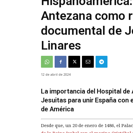
Hispanoamérica: 
Antezana como re
documental de J
Linares
12 de abril de 2024
La importancia del Hospital de
Jesuitas para unir España con 
de América
Desde que, un 20 de enero de 1486, el Palac