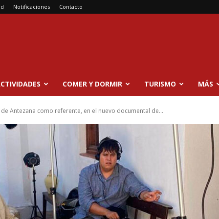
ad
Notificaciones
Contacto
CTIVIDADES
COMER Y DORMIR
TURISMO
MÁS
 de Antezana como referente, en el nuevo documental de...