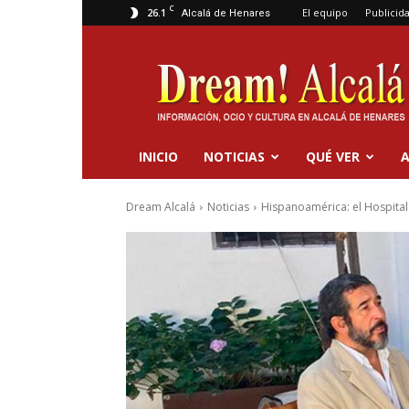
C
26.1
El equipo
Publicid
Alcalá de Henares
Dream
Alcalá
INICIO
NOTICIAS
QUÉ VER
A
Dream Alcalá
Noticias
Hispanoamérica: el Hospital