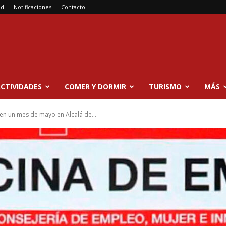
ad
Notificaciones
Contacto
CTIVIDADES
COMER Y DORMIR
TURISMO
MÁS
en un mes de mayo en Alcalá de...