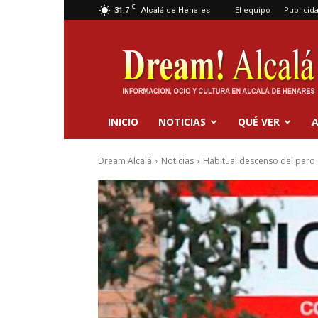
C
31.7
El equipo
Publicid
Alcalá de Henares
Dream
Alcalá
INICIO
NOTICIAS
QUÉ VER
A
Dream Alcalá
Noticias
Habitual descenso del paro 