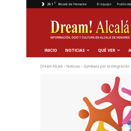
C
26.1
El equipo
Publicid
Alcalá de Henares
Dream
Alcalá
INICIO
NOTICIAS
QUÉ VER
A
Dream Alcalá
Noticias
Gymkana por la integración