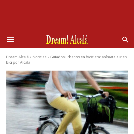
Dream Alcalá
Noticias
Guiados urbanos en bicicleta: anímate a ir en
bici por Alcalá