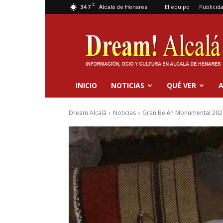
C
34.7
El equipo
Publicid
Alcalá de Henares
Dream
Alcalá
INICIO
NOTICIAS
QUÉ VER
A
Dream Alcalá
Noticias
Gran Belén Monumental 2021