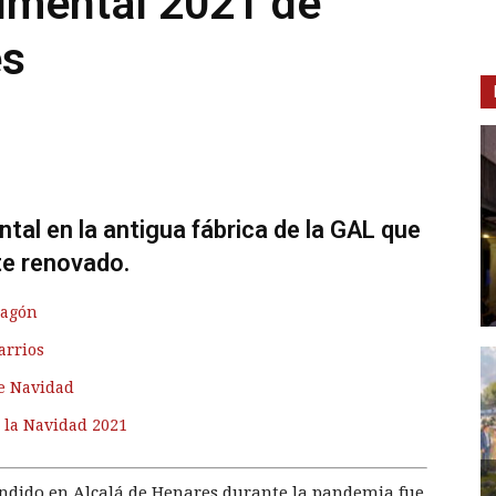
umental 2021 de
es
al en la antigua fábrica de la GAL que
te renovado.
lagón
arrios
de Navidad
 la Navidad 2021
endido en Alcalá de Henares durante la pandemia fue