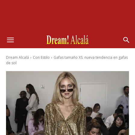
Dream Alcalá
Con Estilo
Gafas tamaño XS: nueva tendencia en gafas
de sol