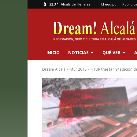
C
22.3
El equipo
Publicid
Alcalá de Henares
Dream
Alcalá
INICIO
NOTICIAS
QUÉ VER
A
Dream Alcalá
Fitur 2018
FITUR trae la 19ª edición 