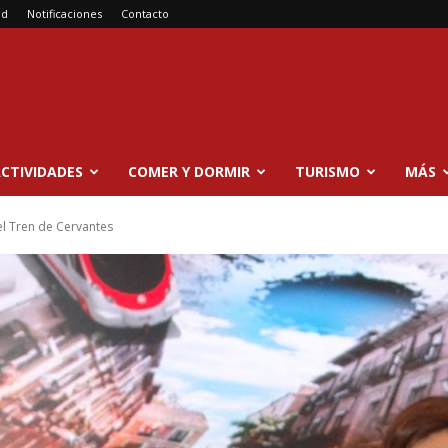
ad
Notificaciones
Contacto
CTIVIDADES
COMER Y DORMIR
TURISMO
MÁS
del Tren de Cervantes