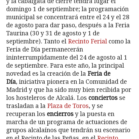
y la cabalgata de cierre tendrá lugar el
domingo 1 de septiembre; la programación
municipal se concentrará entre el 24 y el 28
de agosto para dar paso, después a la Feria
Taurina (30 y 31 de agosto y 1 de
septiembre). Tanto el
Recinto Ferial
como la
Feria de Día permanecerán
ininterrumpidamente del 24 de agosto al 1
de septiembre. Para este año, la principal
novedad es la creación de la
Feria de
Día
, iniciativa pionera en la Comunidad de
Madrid y que ha sido muy bien recibida por
los hosteleros de Alcalá. Los
conciertos
se
trasladan a la
Plaza de Toros
, y se
recuperan los
encierros
y la puesta en
marcha de un programa de actuaciones de
grupos alcalaínos que tendrán su escenario
en el Recinto de las Peñas, en el
Recinto