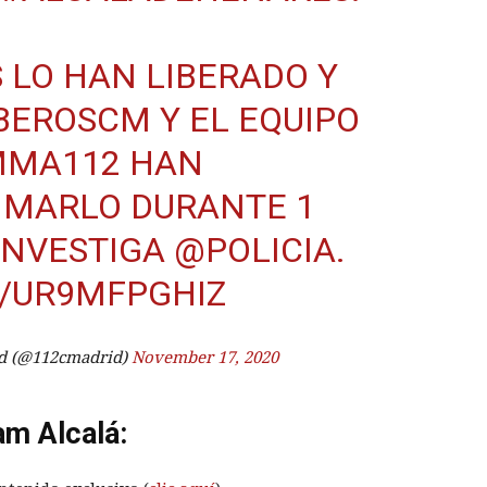
LO HAN LIBERADO Y
BEROSCM
Y EL EQUIPO
MMA112
HAN
IMARLO DURANTE 1
 INVESTIGA
@POLICIA
.
M/UR9MFPGHIZ
d (@112cmadrid)
November 17, 2020
am Alcalá: