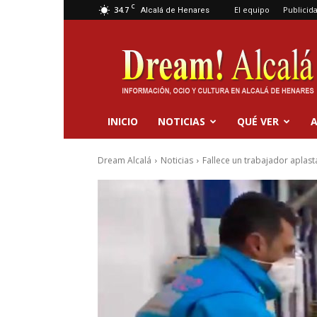
C
34.7
El equipo
Publicid
Alcalá de Henares
Dream
Alcalá
INICIO
NOTICIAS
QUÉ VER
A
Dream Alcalá
Noticias
Fallece un trabajador apla