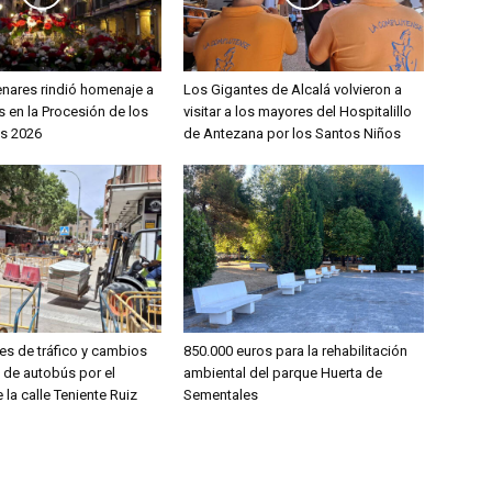
enares rindió homenaje a
Los Gigantes de Alcalá volvieron a
 en la Procesión de los
visitar a los mayores del Hospitalillo
s 2026
de Antezana por los Santos Niños
es de tráfico y cambios
850.000 euros para la rehabilitación
s de autobús por el
ambiental del parque Huerta de
 la calle Teniente Ruiz
Sementales