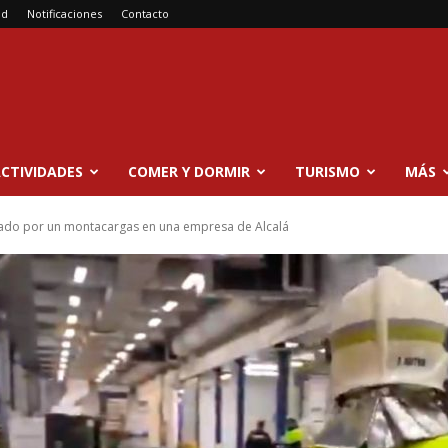
ad
Notificaciones
Contacto
CTIVIDADES
COMER Y DORMIR
TURISMO
MÁS
stado por un montacargas en una empresa de Alcalá