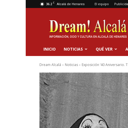
C
36.2
El equipo
Publicid
Alcalá de Henares
Dream
Alcalá
INICIO
NOTICIAS
QUÉ VER
A
Dream Alcalá
Noticias
Exposición ‘40 Aniversario. 