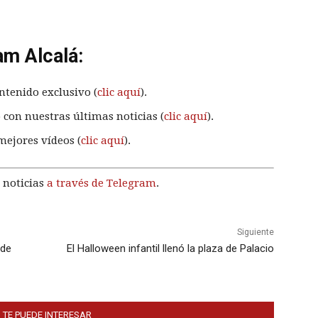
am Alcalá:
ntenido exclusivo (
clic aquí
).
 con nuestras últimas noticias (
clic aquí
).
mejores vídeos (
clic aquí
).
 noticias
a través de Telegram
.
Siguiente
 de
El Halloween infantil llenó la plaza de Palacio
 TE PUEDE INTERESAR