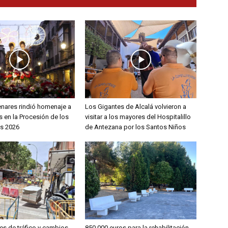
enares rindió homenaje a
Los Gigantes de Alcalá volvieron a
 en la Procesión de los
visitar a los mayores del Hospitalillo
s 2026
de Antezana por los Santos Niños
es de tráfico y cambios
850.000 euros para la rehabilitación