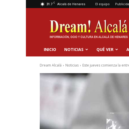
C
31.7
El equipo
Publicid
Alcalá de Henares
Dream
Alcalá
INICIO
NOTICIAS
QUÉ VER
A
Dream Alcalá
Noticias
Este jueves comienza la entr