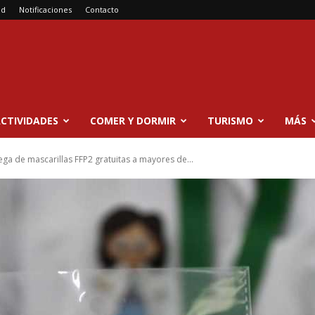
ad
Notificaciones
Contacto
CTIVIDADES
COMER Y DORMIR
TURISMO
MÁS
ega de mascarillas FFP2 gratuitas a mayores de...