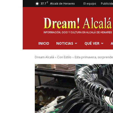
C
37.7
El equipo
Publicid
Alcalá de Henares
Dream
Alcalá
INICIO
NOTICIAS
QUÉ VER
A
Dream Alcalá
Con Estilo
Esta primavera, sorprende 