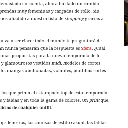
 demasiado en cuenta, ahora ha dado un cambio
n prendas muy femeninas y cargadas de rollo. Sin
mos añadido a nuestra lista de
shopping
gracias a
ma va a ser claro: todo el mundo te preguntará de
ran nunca pensarán que la respuesta es
Sfera
. ¿Cuál
 unas propuestas para la nueva temporada de lo
os y glamourosos vestidos
midi, m
odelos de cortes
tilo: mangas abullonadas, volantes, puntillas cortes
 las que prima el estampado top de esta temporada:
s y faldas y en toda la gama de colores. Un
print
que,
licias de cualquier outfit.
ps lenceros, las camisas de estilo casual, las faldas