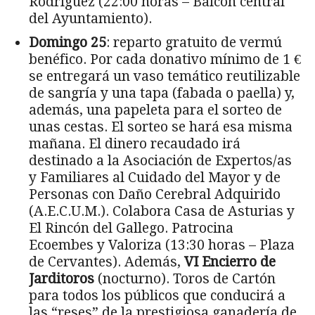
Rodríguez (22:00 horas – Balcón central
del Ayuntamiento).
Domingo
25
: reparto gratuito de vermú
benéfico. Por cada donativo mínimo de 1 €
se entregará un vaso temático reutilizable
de sangría y una tapa (fabada o paella) y,
además, una papeleta para el sorteo de
unas cestas. El sorteo se hará esa misma
mañana. El dinero recaudado irá
destinado a la Asociación de Expertos/as
y Familiares al Cuidado del Mayor y de
Personas con Daño Cerebral Adquirido
(A.E.C.U.M.). Colabora Casa de Asturias y
El Rincón del Gallego. Patrocina
Ecoembes y Valoriza (13:30 horas – Plaza
de Cervantes). Además,
VI Encierro de
Jarditoros
(nocturno). Toros de Cartón
para todos los públicos que conducirá a
las “reses” de la prestigiosa ganadería de