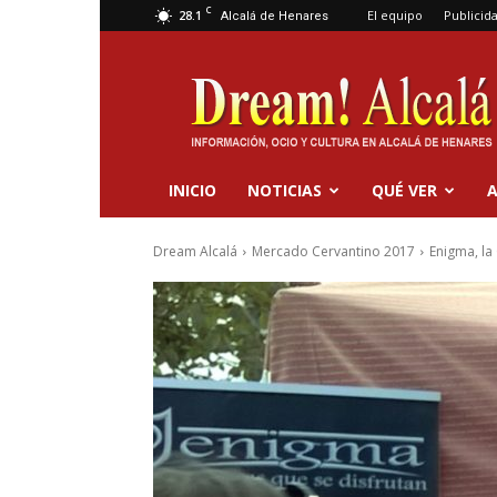
C
28.1
El equipo
Publicid
Alcalá de Henares
Dream
Alcalá
INICIO
NOTICIAS
QUÉ VER
A
Dream Alcalá
Mercado Cervantino 2017
Enigma, la