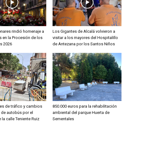
enares rindió homenaje a
Los Gigantes de Alcalá volvieron a
 en la Procesión de los
visitar a los mayores del Hospitalillo
s 2026
de Antezana por los Santos Niños
es de tráfico y cambios
850.000 euros para la rehabilitación
s de autobús por el
ambiental del parque Huerta de
 la calle Teniente Ruiz
Sementales