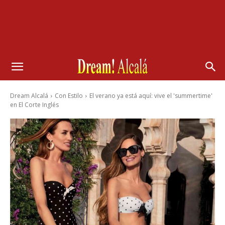
Dream Alcalá
Con Estilo
El verano ya está aquí: vive el 'summertime'
en El Corte Inglés