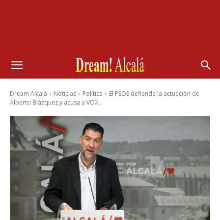
Dream Alcalá
Noticias
Política
El PSOE defiende la actuación de
Alberto Blázquez y acusa a VOX...