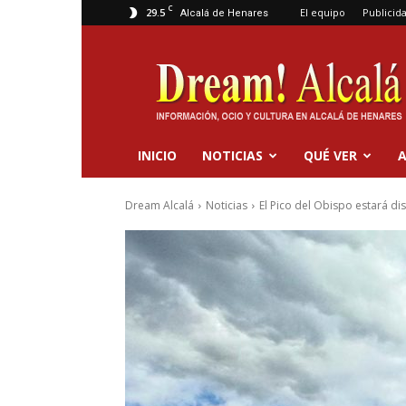
C
29.5
El equipo
Publicid
Alcalá de Henares
Dream
Alcalá
INICIO
NOTICIAS
QUÉ VER
A
Dream Alcalá
Noticias
El Pico del Obispo estará di