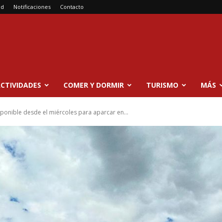
ad
Notificaciones
Contacto
CTIVIDADES
COMER Y DORMIR
TURISMO
MÁS
sponible desde el miércoles para aparcar en...