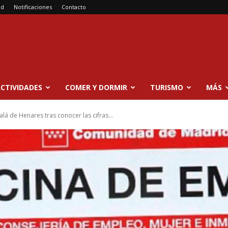
ad
Notificaciones
Contacto
CTIVIDADES
COMER Y DORMIR
TURISMO
MÁS
lá de Henares tras conocer las cifras...