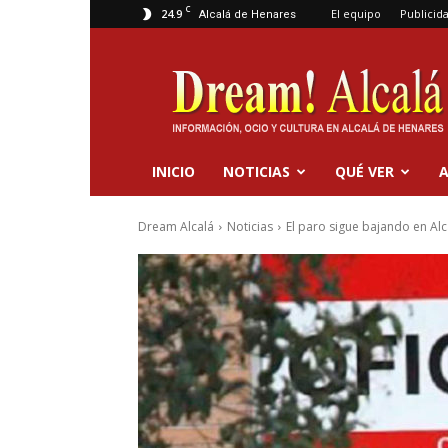
C
24.9
El equipo
Publicid
Alcalá de Henares
Dream
Alcalá
INICIO
NOTICIAS
QUÉ VER
A
Dream Alcalá
Noticias
El paro sigue bajando en Alca