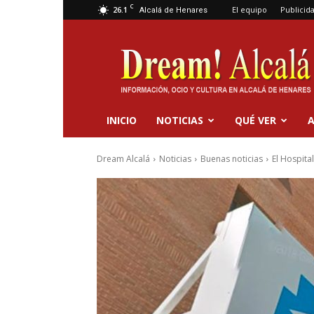
C
26.1
El equipo
Publicid
Alcalá de Henares
Dream
Alcalá
INICIO
NOTICIAS
QUÉ VER
A
Dream Alcalá
Noticias
Buenas noticias
El Hospita