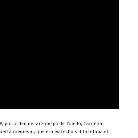
8, por orden del arzobispo de Toledo, Cardenal
uerta medieval, que era estrecha y dificultaba el