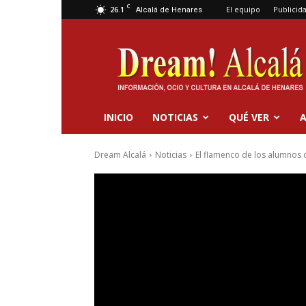
C
26.1
El equipo
Publicid
Alcalá de Henares
Dream
Alcalá
INICIO
NOTICIAS
QUÉ VER
A
Dream Alcalá
Noticias
El flamenco de los alumnos 