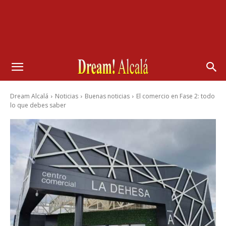
Dream Alcalá
Noticias
Buenas noticias
El comercio en Fase 2: todo
lo que debes saber